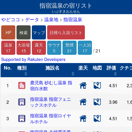
指宿温泉の宿リスト
いぶすきおんせん
やどココ
>
データ
>
温泉地
>
指宿温泉
HP
検索
マップ
日帰り入浴リスト
温泉
大浴場
露天
サウナ
禁煙
一人泊
/ 21
17
15
12
5
21
17
Supported by Rakuten Developers
No.
種別
施設名
楽天
地図
評価
クチ
鹿児島 砂むし温泉 指
4.51
2,
宿白水館
指宿温泉 指宿フェニ
3.96
1,
ックスホテル
指宿温泉 指宿ロイヤ
4.51
1,
ルホテル
指宿温泉 夫婦露天風