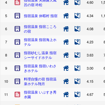
4.60
1,
呂の宿 吟松
指宿温泉 休暇村 指宿
4.34
1,
指宿温泉 指宿こころ
4.08
の宿
指宿温泉 指宿海上ホ
4.23
テル
指宿砂むし温泉 指宿
3.63
シーサイドホテル
指宿温泉 指宿いわさ
3.00
きホテル
料理自慢の宿 指宿温
4.15
泉ホテル翔月
指宿温泉 いぶすき秀
4.67
水園