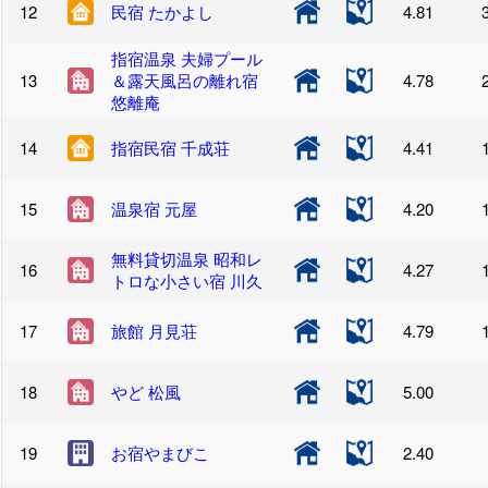
民宿 たかよし
4.81
指宿温泉 夫婦プール
＆露天風呂の離れ宿
4.78
悠離庵
指宿民宿 千成荘
4.41
温泉宿 元屋
4.20
無料貸切温泉 昭和レ
4.27
トロな小さい宿 川久
旅館 月見荘
4.79
やど 松風
5.00
お宿やまびこ
2.40