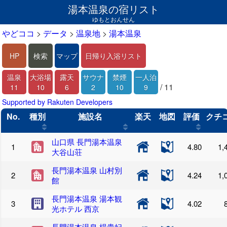
湯本温泉の宿リスト
ゆもとおんせん
やどココ
>
データ
>
温泉地
>
湯本温泉
HP
検索
マップ
日帰り入浴リスト
温泉
大浴場
露天
サウナ
禁煙
一人泊
/ 11
11
10
6
2
10
9
Supported by Rakuten Developers
No.
種別
施設名
楽天
地図
評価
クチ
山口県 長門湯本温泉
4.80
1,
大谷山荘
長門湯本温泉 山村別
4.24
1,
館
長門湯本温泉 湯本観
4.02
光ホテル 西京
長門湯本温泉 楊貴妃