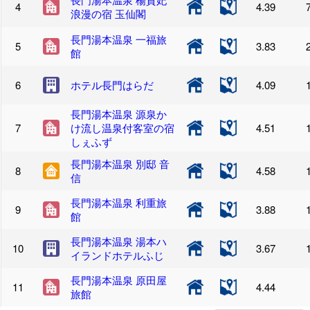
4.39
浪漫の宿 玉仙閣
長門湯本温泉 一福旅
3.83
館
ホテル長門はらだ
4.09
長門湯本温泉 源泉か
け流し温泉付客室の宿
4.51
しぇふず
長門湯本温泉 別邸 音
4.58
信
長門湯本温泉 利重旅
3.88
館
長門湯本温泉 湯本ハ
3.67
イランドホテルふじ
長門湯本温泉 原田屋
4.44
旅館