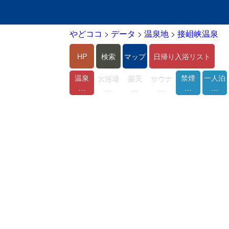
やどココ
>
データ
>
温泉地
>
接岨峡温泉
HP
検索
マップ
日帰り入浴リスト
温泉
大浴場
露天
サウナ
禁煙
一人泊
…
…
…
…
…
…