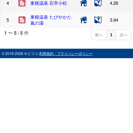
東根温泉 石亭小松
4.26
東根温泉 たびやかた
3.94
嵐の湯
1
〜
5
/
5
件
前へ
1
次へ
© 2019-2026 やどココ
利用規約・プライバシーポリシー