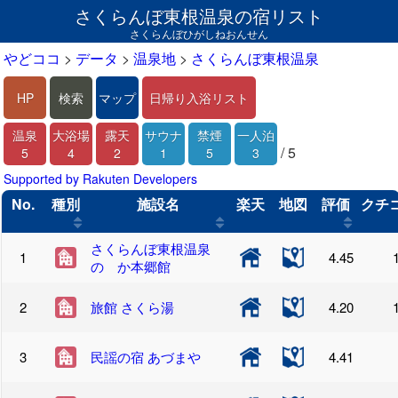
さくらんぼ東根温泉の宿リスト
さくらんぼひがしねおんせん
やどココ
>
データ
>
温泉地
>
さくらんぼ東根温泉
HP
検索
マップ
日帰り入浴リスト
温泉
大浴場
露天
サウナ
禁煙
一人泊
/ 5
5
4
2
1
5
3
Supported by Rakuten Developers
No.
種別
施設名
楽天
地図
評価
クチ
さくらんぼ東根温泉
4.45
のゝか本郷館
旅館 さくら湯
4.20
民謡の宿 あづまや
4.41