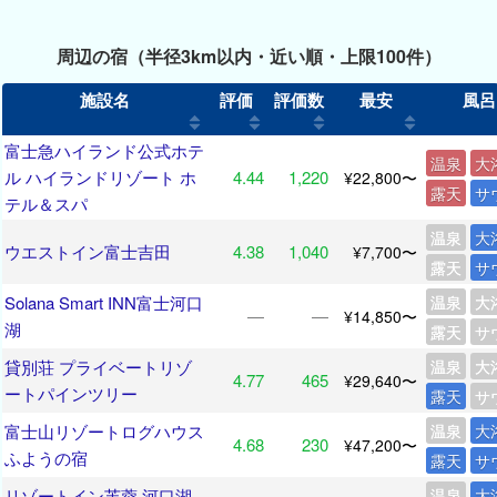
周辺の宿（半径3km以内・近い順・上限100件）
施設名
評価
評価数
最安
風呂
富士急ハイランド公式ホテ
温泉
大
ル ハイランドリゾート ホ
4.44
1,220
¥22,800〜
露天
サ
テル＆スパ
温泉
大
ウエストイン富士吉田
4.38
1,040
¥7,700〜
露天
サ
Solana Smart INN富士河口
温泉
大
―
―
¥14,850〜
湖
露天
サ
貸別荘 プライベートリゾ
温泉
大
4.77
465
¥29,640〜
ートパインツリー
露天
サ
富士山リゾートログハウス
温泉
大
4.68
230
¥47,200〜
ふようの宿
露天
サ
リゾートイン芙蓉 河口湖
温泉
大