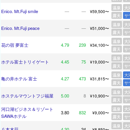
温泉
大
Enico. Mt.Fuji smile
―
―
¥59,500〜
露天
サ
温泉
大
Enico. Mt.Fuji peace
―
―
¥51,000〜
露天
サ
温泉
大
花の宿 夢富士
4.79
239
¥34,100〜
露天
サ
温泉
大
ホテル富士トリイゲート
4.45
75
¥19,000〜
露天
サ
温泉
大
亀の井ホテル 富士
4.27
473
¥31,815〜
露天
サ
温泉
大
ホステルマウントフジ福屋
5.00
8
¥10,900〜
露天
サ
河口湖ビジネス＆リゾート
温泉
大
3.80
832
¥9,000〜
SAWAホテル
露天
サ
温泉
大
八本木荘
4.30
24
¥8,850〜