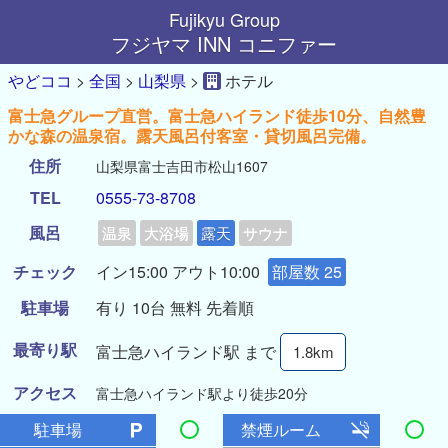
Fujikyu Group
フジヤマ INN コニファー
やどココ
>
全国
>
山梨県
>
ホテル
富士急グループ直営。富士急ハイランド徒歩10分、自然豊
かな森の温泉宿。露天風呂付客室・貸切風呂完備。
住所
山梨県富士吉田市松山1607
TEL
0555-73-8708
風呂
温泉
大浴場
露天
サウナ
チェック
イン15:00 アウト10:00
部屋数 25
駐車場
有り 10台 無料 先着順
最寄り駅
富士急ハイランド駅 まで
1.8km
アクセス
富士急ハイランド駅より徒歩20分
駐車場
禁煙ルーム