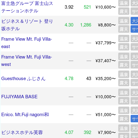
富士急グループ 富士山ス
温泉
大
3.92
521
¥10,600〜
テーションホテル
露天
サ
ビジネス＆リゾート 登り
温泉
大
4.30
1,286
¥8,800〜
坂ホテル
露天
サ
Frame View Mt. Fuji Villa-
温泉
大
―
―
¥37,799〜
east
露天
サ
Frame View Mt. Fuji Villa-
温泉
大
―
―
¥37,407〜
west
露天
サ
温泉
大
Guesthouse ふじさん
4.78
43
¥35,200〜
露天
サ
温泉
大
FUJIYAMA BASE
―
―
¥10,000〜
露天
サ
温泉
大
Enico. Mt.Fuji nagomi和
―
―
¥51,000〜
露天
サ
温泉
大
ビジネスホテル芙蓉
4.07
392
¥7,900〜
露天
サ