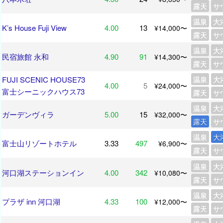
露天
サ
温泉
大
K’s House Fuji View
4.00
13
¥14,000〜
露天
サ
温泉
大
民宿旅館 永和
4.90
91
¥14,300〜
露天
サ
FUJI SCENIC HOUSE73
温泉
大
4.00
5
¥24,000〜
富士シーニックハウス73
露天
サ
温泉
大
ガーデンヴィラ
5.00
15
¥32,000〜
露天
サ
温泉
大
富士山リゾートホテル
3.33
497
¥6,900〜
露天
サ
温泉
大
河口湖ステーションイン
4.00
342
¥10,080〜
露天
サ
温泉
大
プラザ inn 河口湖
4.33
100
¥12,000〜
露天
サ