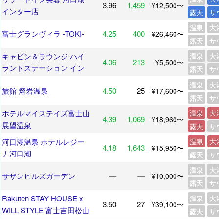
3.96
1,459
¥12,500〜
インター店
露天
サ
温泉
大
富士グランヴィラ -TOKI-
4.25
400
¥26,460〜
露天
サ
キャビン＆ラウンジ ハイ
温泉
大
4.06
213
¥5,500〜
ランドステーション イン
露天
サ
温泉
大
旅館 熔岩温泉
4.50
25
¥17,600〜
露天
サ
ホテルマイステイズ富士山
温泉
大
4.39
1,069
¥18,960〜
展望温泉
露天
サ
河口湖温泉 ホテルレジー
温泉
大
4.18
1,643
¥15,950〜
ナ河口湖
露天
サ
温泉
大
サザンヒルズガーデン
―
―
¥10,000〜
露天
サ
Rakuten STAY HOUSE x
温泉
大
3.50
27
¥39,100〜
WILL STYLE 富士吉田松山
露天
サ