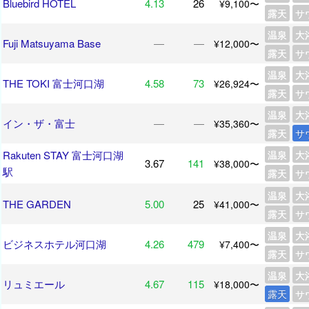
Bluebird HOTEL
4.13
26
¥9,100〜
露天
サ
温泉
大
Fuji Matsuyama Base
―
―
¥12,000〜
露天
サ
温泉
大
THE TOKI 富士河口湖
4.58
73
¥26,924〜
露天
サ
温泉
大
イン・ザ・富士
―
―
¥35,360〜
露天
サ
Rakuten STAY 富士河口湖
温泉
大
3.67
141
¥38,000〜
駅
露天
サ
温泉
大
THE GARDEN
5.00
25
¥41,000〜
露天
サ
温泉
大
ビジネスホテル河口湖
4.26
479
¥7,400〜
露天
サ
温泉
大
リュミエール
4.67
115
¥18,000〜
露天
サ