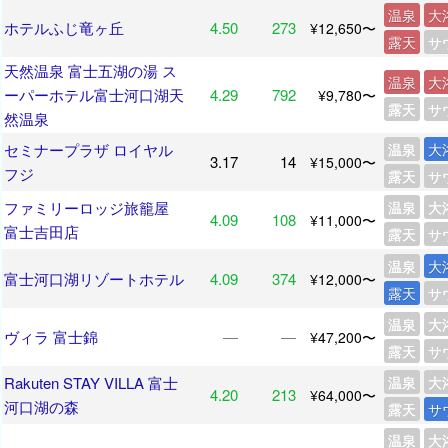
温泉
大
ホテルふじ竜ヶ丘
4.50
273
¥12,650〜
露天
サ
天然温泉 富士五湖の湯 ス
温泉
大
ーパーホテル富士河口湖天
4.29
792
¥9,780〜
露天
サ
然温泉
セミナープラザ ロイヤル
温泉
大
3.17
14
¥15,000〜
フジ
露天
サ
ファミリーロッジ旅籠屋
温泉
大
4.09
108
¥11,000〜
富士吉田店
露天
サ
温泉
大
富士河口湖リゾートホテル
4.09
374
¥12,000〜
露天
サ
温泉
大
ヴィラ 富士錦
―
―
¥47,200〜
露天
サ
Rakuten STAY VILLA 富士
温泉
大
4.20
213
¥64,000〜
河口湖の森
露天
サ
温泉
大