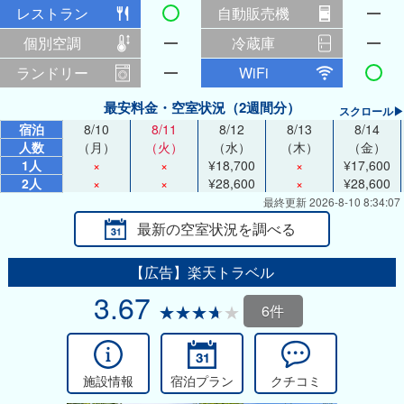
レストラン
自動販売機
個別空調
冷蔵庫
ランドリー
WiFi
最安料金・空室状況（2週間分）
スクロール▶
宿泊
8/10
8/11
8/12
8/13
8/14
人数
（月）
（火）
（水）
（木）
（金）
1人
×
×
¥18,700
×
¥17,600
2人
×
×
¥28,600
×
¥28,600
最終更新 2026-8-10 8:34:07
最新の空室状況を調べる
【広告】楽天トラベル
3.67
6件
施設情報
宿泊プラン
クチコミ