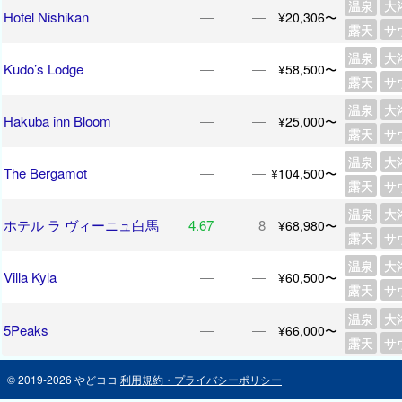
温泉
大
Hotel Nishikan
―
―
¥20,306〜
露天
サ
温泉
大
Kudo’s Lodge
―
―
¥58,500〜
露天
サ
温泉
大
Hakuba inn Bloom
―
―
¥25,000〜
露天
サ
温泉
大
The Bergamot
―
―
¥104,500〜
露天
サ
温泉
大
ホテル ラ ヴィーニュ白馬
4.67
8
¥68,980〜
露天
サ
温泉
大
Villa Kyla
―
―
¥60,500〜
露天
サ
温泉
大
5Peaks
―
―
¥66,000〜
露天
サ
© 2019-2026 やどココ
利用規約・プライバシーポリシー