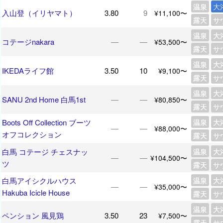
温泉
大
入山登（イリヤマト）
3.80
9
¥11,100〜
露天
サ
温泉
大
コテージnakara
―
―
¥53,500〜
露天
サ
温泉
大
IKEDAライフ館
3.50
10
¥9,100〜
露天
サ
温泉
大
SANU 2nd Home 白馬1st
―
―
¥80,850〜
露天
サ
Boots Off Collection ブーツ
温泉
大
―
―
¥88,000〜
オフコレクション
露天
サ
白馬 コテージ チェスナッ
温泉
大
―
―
¥104,500〜
ツ
露天
サ
白馬アイシクルハウス
温泉
大
―
―
¥35,000〜
Hakuba Icicle House
露天
サ
温泉
大
ペンション 風見鶏
3.50
23
¥7,500〜
露天
サ