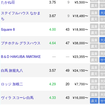
たかね荘
3.75
9
¥5,500〜
露天
サ
ステイフルハウス なかま
温泉
大
3.67
9
¥18,480〜
ち
露天
サ
温泉
大
Square 8
4.00
43
¥18,900〜
露天
サ
温泉
大
プチホテル グラスハウス
4.64
47
¥38,000〜
露天
サ
温泉
大
B＆D HAKUBA IWATAKE
―
―
¥23,355〜
露天
サ
温泉
大
白馬 旅籠丸八
3.57
49
¥24,150〜
露天
サ
温泉
大
ロッジ 加根二
4.29
20
¥7,700〜
露天
サ
温泉
大
ヴィラ スコーレ白馬
4.33
43
¥16,000〜
露天
サ