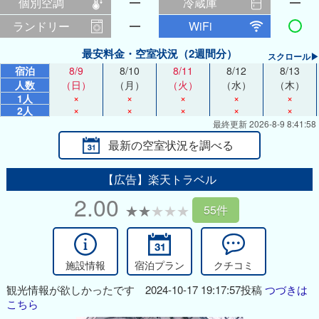
個別空調
冷蔵庫
ランドリー
WiFi
最安料金・空室状況（2週間分）
スクロール▶
宿泊
8/9
8/10
8/11
8/12
8/13
人数
（日）
（月）
（火）
（水）
（木）
×
×
×
×
×
1人
×
×
×
×
×
2人
最終更新 2026-8-9 8:41:58
最新の空室状況を調べる
【広告】楽天トラベル
2.00
55件
施設情報
宿泊プラン
クチコミ
観光情報が欲しかったです 2024-10-17 19:17:57投稿
つづきは
こちら