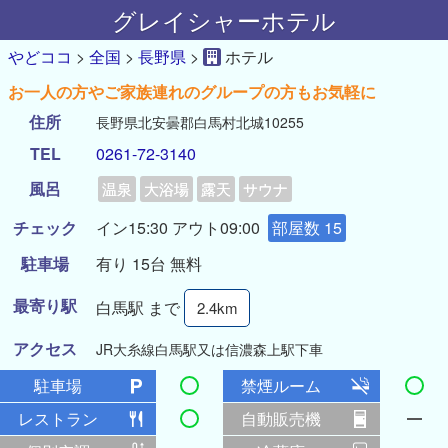
グレイシャーホテル
やどココ
>
全国
>
長野県
>
ホテル
お一人の方やご家族連れのグループの方もお気軽に
住所
長野県北安曇郡白馬村北城10255
TEL
0261-72-3140
風呂
温泉
大浴場
露天
サウナ
チェック
イン15:30 アウト09:00
部屋数 15
駐車場
有り 15台 無料
最寄り駅
白馬駅 まで
2.4km
アクセス
JR大糸線白馬駅又は信濃森上駅下車
駐車場
禁煙ルーム
レストラン
自動販売機