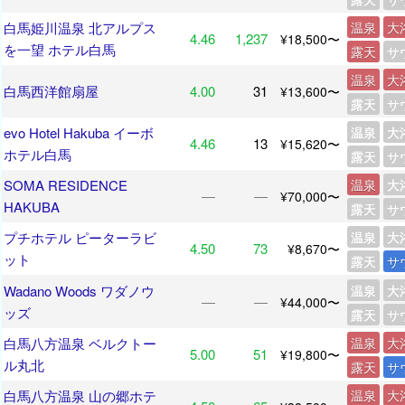
白馬姫川温泉 北アルプス
温泉
大
4.46
1,237
¥18,500〜
を一望 ホテル白馬
露天
サ
温泉
大
白馬西洋館扇屋
4.00
31
¥13,600〜
露天
サ
evo Hotel Hakuba イーボ
温泉
大
4.46
13
¥15,620〜
ホテル白馬
露天
サ
SOMA RESIDENCE
温泉
大
―
―
¥70,000〜
HAKUBA
露天
サ
プチホテル ピーターラビ
温泉
大
4.50
73
¥8,670〜
ット
露天
サ
Wadano Woods ワダノウ
温泉
大
―
―
¥44,000〜
ッズ
露天
サ
白馬八方温泉 ベルクトー
温泉
大
5.00
51
¥19,800〜
ル丸北
露天
サ
白馬八方温泉 山の郷ホテ
温泉
大