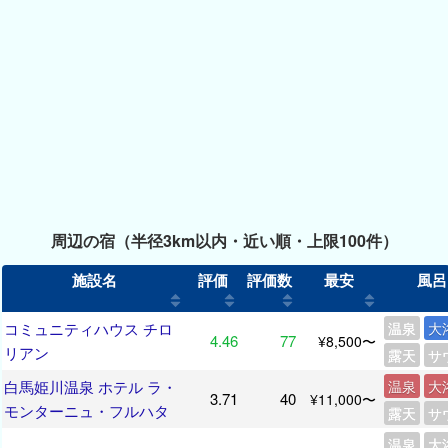
周辺の宿（半径3km以内・近い順・上限100件）
施設名
評価
評価数
最安
風呂
コミュニティハウス チロ
温泉
大
4.46
77
¥8,500〜
リアン
露天
サ
白馬姫川温泉 ホテル ラ・
温泉
大
3.71
40
¥11,000〜
モンターニュ・フルハタ
露天
サ
温泉
大