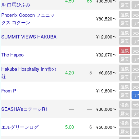
4.50
65
¥38,500〜
ル 白馬ひふみ
露天
サ
Phoenix Cocoon フェニッ
温泉
大
―
―
¥80,520〜
クス コクーン
露天
サ
温泉
大
SUMMIT VIEWS HAKUBA
―
―
¥12,000〜
露天
サ
温泉
大
The Happo
―
―
¥32,670〜
露天
サ
Hakuba Hospitality Inn雪の
温泉
大
4.20
5
¥6,669〜
荘
露天
サ
温泉
大
From P
―
―
¥19,800〜
露天
サ
温泉
大
SEASHA’sコテージR1
―
―
¥30,000〜
露天
サ
温泉
大
エルグリーンログ
5.00
6
¥50,000〜
露天
サ