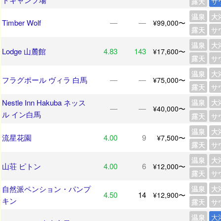
露天
サ
温泉
大
Timber Wolf
―
―
¥99,000〜
露天
サ
温泉
大
Lodge 山麓館
4.83
143
¥17,600〜
露天
サ
温泉
大
フラグポール ヴィラ 白馬
―
―
¥75,000〜
露天
サ
Nestle Inn Hakuba ネッス
温泉
大
―
―
¥40,000〜
ル イン白馬
露天
サ
温泉
大
流星花園
4.00
9
¥7,500〜
露天
サ
温泉
大
山荘 ピトン
4.00
6
¥12,000〜
露天
サ
自然派ペンション・パンプ
温泉
大
4.50
14
¥12,900〜
キン
露天
サ
温泉
大