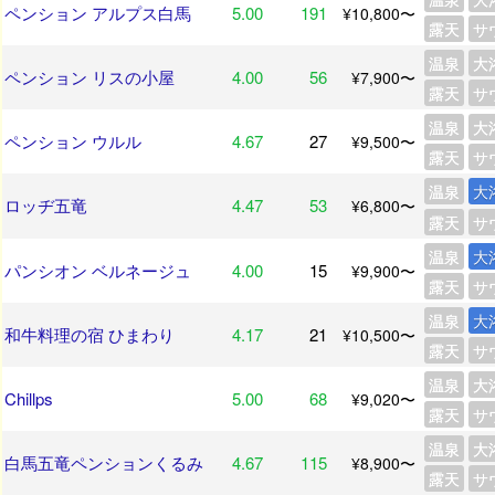
ペンション アルプス白馬
5.00
191
¥10,800〜
露天
サ
温泉
大
ペンション リスの小屋
4.00
56
¥7,900〜
露天
サ
温泉
大
ペンション ウルル
4.67
27
¥9,500〜
露天
サ
温泉
大
ロッヂ五竜
4.47
53
¥6,800〜
露天
サ
温泉
大
パンシオン ベルネージュ
4.00
15
¥9,900〜
露天
サ
温泉
大
和牛料理の宿 ひまわり
4.17
21
¥10,500〜
露天
サ
温泉
大
Chillps
5.00
68
¥9,020〜
露天
サ
温泉
大
白馬五竜ペンションくるみ
4.67
115
¥8,900〜
露天
サ