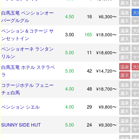
露天
サ
白馬五竜 ペンションオー
温泉
大
4.50
16
¥6,300〜
バーグルグル
露天
サ
ペンション＆コテージ サ
温泉
大
3.00
165
¥18,000〜
ンセットイン
露天
サ
ペンショオーネ ランタン
温泉
大
5.00
11
¥18,600〜
リルン
露天
サ
白馬五竜 ホテル ステラベ
温泉
大
5.00
42
¥14,720〜
ラ
露天
サ
コテージホテル フェニー
温泉
大
4.00
48
¥18,700〜
チェ白馬
露天
サ
温泉
大
ペンション シエル
4.00
29
¥9,800〜
露天
サ
温泉
大
SUNNY SIDE HUT
5.00
24
¥9,300〜
露天
サ
温泉
大