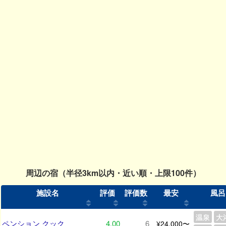
周辺の宿（半径3km以内・近い順・上限100件）
施設名
評価
評価数
最安
風呂
温泉
大
ペンション クック
4.00
6
¥24,000〜