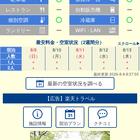
レストラン
自動販売機
個別空調
冷蔵庫
ランドリー
WiFi・LAN
最安料金・空室状況（2週間分）
スクロール▶
宿泊
8/9
8/10
8/11
8/12
8/13
人数
（日）
（月）
（火）
（水）
（木）
×
×
×
×
×
1人
2人
×
×
×
×
×
最終更新 2026-8-8 8:37:55
最新の空室状況を調べる
【広告】楽天トラベル
施設情報
宿泊プラン
クチコミ