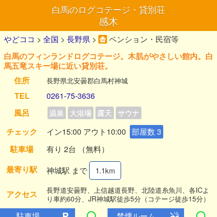
白馬のログコテージ・貸別荘
感木
やどココ
>
全国
>
長野県
>
ペンション・民宿等
白馬のフィンランドログコテージ。木肌がやさしい館内。白
馬五竜スキー場に近い貸別荘。
住所
長野県北安曇郡白馬村神城
TEL
0261-75-3636
風呂
温泉
大浴場
露天
サウナ
チェック
イン15:00 アウト10:00
部屋数 3
駐車場
有り 2台 （無料）
最寄り駅
神城駅 まで
1.1km
長野道安曇野、上信越道長野、北陸道糸魚川、各ICよ
アクセス
り車約60分、JR神城駅徒歩5分（コテージ徒歩15分）
駐車場
禁煙ルーム