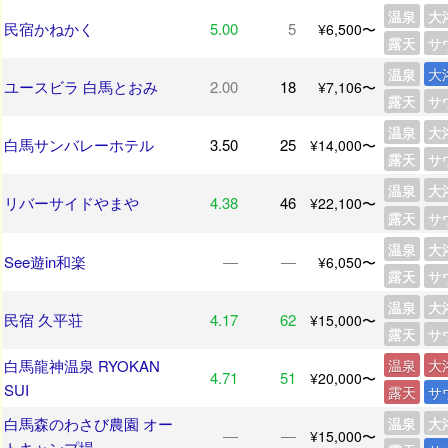
温泉
大
民宿かねかく
5.00
5
¥6,500〜
露天
サ
温泉
大
ユースビラ 白馬とおみ
2.00
18
¥7,106〜
露天
サ
温泉
大
白馬サンバレーホテル
3.50
25
¥14,000〜
露天
サ
温泉
大
リバーサイドやまや
4.38
46
¥22,100〜
露天
サ
温泉
大
See遊in和楽
―
―
¥6,050〜
露天
サ
温泉
大
民宿 久平荘
4.17
62
¥15,000〜
露天
サ
白馬龍神温泉 RYOKAN
温泉
大
4.71
51
¥20,000〜
SUI
露天
サ
白馬森のわさび農園 オー
温泉
大
―
―
¥15,000〜
トキャンプ場