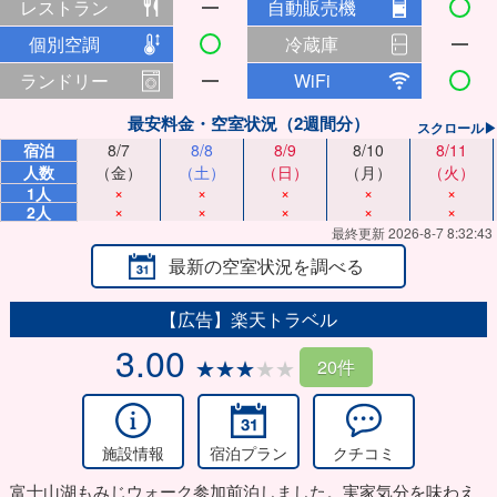
レストラン
自動販売機
個別空調
冷蔵庫
ランドリー
WiFi
最安料金・空室状況（2週間分）
スクロール▶
宿泊
8/7
8/8
8/9
8/10
8/11
人数
（金）
（土）
（日）
（月）
（火）
×
×
×
×
×
1人
×
×
×
×
×
2人
最終更新 2026-8-7 8:32:43
最新の空室状況を調べる
【広告】楽天トラベル
3.00
20件
施設情報
宿泊プラン
クチコミ
富士山湖もみじウォーク参加前泊しました。実家気分を味わえ