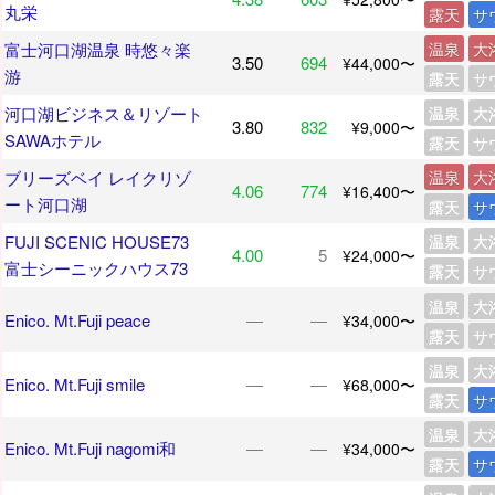
丸栄
露天
サ
富士河口湖温泉 時悠々楽
温泉
大
3.50
694
¥44,000〜
游
露天
サ
河口湖ビジネス＆リゾート
温泉
大
3.80
832
¥9,000〜
SAWAホテル
露天
サ
ブリーズベイ レイクリゾ
温泉
大
4.06
774
¥16,400〜
ート河口湖
露天
サ
FUJI SCENIC HOUSE73
温泉
大
4.00
5
¥24,000〜
富士シーニックハウス73
露天
サ
温泉
大
Enico. Mt.Fuji peace
―
―
¥34,000〜
露天
サ
温泉
大
Enico. Mt.Fuji smile
―
―
¥68,000〜
露天
サ
温泉
大
Enico. Mt.Fuji nagomi和
―
―
¥34,000〜
露天
サ