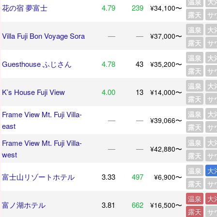
温泉
大
花の宿 夢富士
4.79
239
¥34,100〜
露天
サ
温泉
大
Villa Fuji Bon Voyage Sora
―
―
¥37,000〜
露天
サ
温泉
大
Guesthouse ふじさん
4.78
43
¥35,200〜
露天
サ
温泉
大
K’s House Fuji View
4.00
13
¥14,000〜
露天
サ
Frame View Mt. Fuji Villa-
温泉
大
―
―
¥39,066〜
east
露天
サ
Frame View Mt. Fuji Villa-
温泉
大
―
―
¥42,880〜
west
露天
サ
温泉
大
富士山リゾートホテル
3.33
497
¥6,900〜
露天
サ
温泉
大
富ノ湖ホテル
3.81
662
¥16,500〜
露天
サ