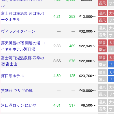
露天
サ
ル
富士河口湖温泉 河口湖パ
温泉
大
4.21
253
¥13,000〜
ークホテル
露天
サ
温泉
大
ヴィラメイクイーン
―
―
¥32,000〜
露天
サ
露天風呂の宿 開運の湯 ロ
温泉
大
2.83
489
¥22,949〜
イヤルホテル河口湖
露天
サ
富士河口湖温泉郷 四季の
温泉
大
3.65
376
¥22,000〜
宿 富士山
露天
サ
温泉
大
河口湖ホテル
4.50
125
¥23,760〜
露天
サ
温泉
大
貸別荘 ウサギの郷
―
―
¥40,000〜
露天
サ
温泉
大
河口湖ロッジ にいや
4.81
317
¥6,500〜
露天
サ