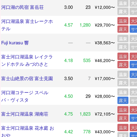
温泉
大
河口湖の民宿 富岳荘
3.00
23
¥12,000〜
露天
サ
河口湖温泉 富士レークホ
温泉
大
4.57
1,280
¥29,700〜
テル
露天
サ
温泉
大
Fuji kurasu 響
―
―
¥38,563〜
露天
サ
富士河口湖温泉 レイクラ
温泉
大
4.18
535
¥46,200〜
ンドホテル みづのさと
露天
サ
温泉
大
富士山絶景の宿 富士見園
3.50
7
¥17,000〜
露天
サ
河口湖コテージ スペル
温泉
大
4.50
29
¥28,000〜
バ・ヴィスタ
露天
サ
温泉
大
富士河口湖温泉 湖南荘
4.75
1,823
¥72,105〜
露天
サ
富士河口湖温泉 花水庭 お
温泉
大
4.42
778
¥43,000〜
おや
露天
サ