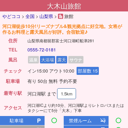
大木山旅館
やどココ
>
全国
>
山梨県
>
旅館
河口湖徒歩10分!リーズナブル&観光拠点に好立地。女将が
作るお料理と露天風呂が好評。合宿歓迎♪
住所
山梨県南都留郡富士河口湖町船津281
TEL
0555-72-0181
風呂
温泉
大浴場
露天
サウナ
チェック
イン15:00 アウト10:00
部屋数 15
駐車場
有り 50台 無料 予約不要
最寄り駅
河口湖駅 まで
1.5km
河口湖ICより約10分、河口湖駅よりレトロバスまたは
アクセス
タクシーにて5分「大木」下車
駐車場
禁煙ルーム