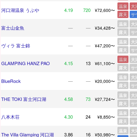
温泉
大
河口湖温泉 うぶや
4.19
720
¥72,600〜
露天
サ
温泉
大
富士山金魚
―
―
¥34,428〜
露天
サ
温泉
大
ヴィラ 富士錦
―
―
¥47,200〜
露天
サ
温泉
大
GLAMPING HANZ PAO
4.15
13
¥61,100〜
露天
サ
温泉
大
BlueRock
―
―
¥20,000〜
露天
サ
温泉
大
THE TOKI 富士河口湖
4.58
73
¥27,724〜
露天
サ
温泉
大
八本木荘
4.30
24
¥8,850〜
露天
サ
温泉
大
The Villa Glamping 河口湖
3.86
16
¥50,980〜