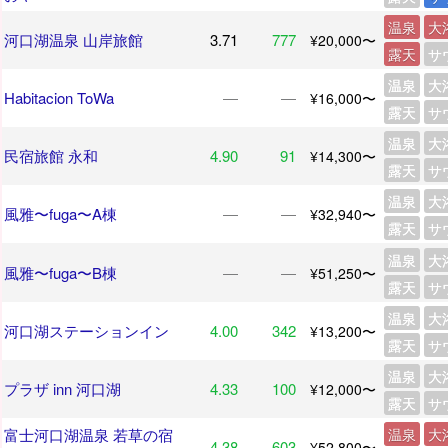
温泉
大
河口湖温泉 山岸旅館
3.71
777
¥20,000〜
露天
サ
温泉
大
Habitacion ToWa
―
―
¥16,000〜
露天
サ
温泉
大
民宿旅館 永和
4.90
91
¥14,300〜
露天
サ
温泉
大
風雅〜fuga〜A棟
―
―
¥32,940〜
露天
サ
温泉
大
風雅〜fuga〜B棟
―
―
¥51,250〜
露天
サ
温泉
大
河口湖ステーションイン
4.00
342
¥13,200〜
露天
サ
温泉
大
プラザ inn 河口湖
4.33
100
¥12,000〜
露天
サ
富士河口湖温泉 若草の宿
温泉
大
4.38
603
¥52,800〜