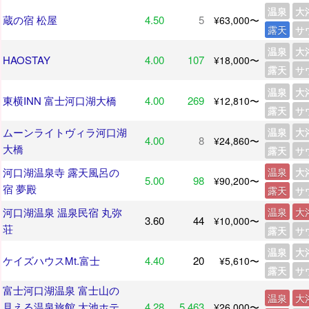
温泉
大
蔵の宿 松屋
4.50
5
¥63,000〜
露天
サ
温泉
大
HAOSTAY
4.00
107
¥18,000〜
露天
サ
温泉
大
東横INN 富士河口湖大橋
4.00
269
¥12,810〜
露天
サ
ムーンライトヴィラ河口湖
温泉
大
4.00
8
¥24,860〜
大橋
露天
サ
河口湖温泉寺 露天風呂の
温泉
大
5.00
98
¥90,200〜
宿 夢殿
露天
サ
河口湖温泉 温泉民宿 丸弥
温泉
大
3.60
44
¥10,000〜
荘
露天
サ
温泉
大
ケイズハウスMt.富士
4.40
20
¥5,610〜
露天
サ
富士河口湖温泉 富士山の
温泉
大
見える温泉旅館 大池ホテ
4.28
5,463
¥26,000〜