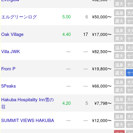
露天
サ
温泉
大
エルグリーンログ
5.00
6
¥50,000〜
露天
サ
温泉
大
Oak Village
4.40
17
¥17,000〜
露天
サ
温泉
大
Villa JWK
―
―
¥82,500〜
露天
サ
温泉
大
From P
―
―
¥19,800〜
露天
サ
温泉
大
5Peaks
―
―
¥66,000〜
露天
サ
Hakuba Hospitality Inn雪の
温泉
大
4.20
5
¥7,798〜
荘
露天
サ
温泉
大
SUMMIT VIEWS HAKUBA
―
―
¥12,000〜
露天
サ