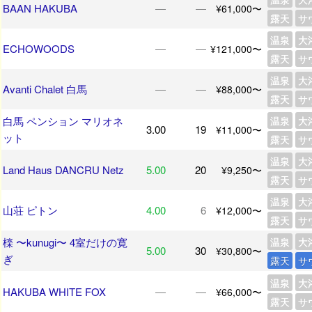
BAAN HAKUBA
―
―
¥61,000〜
露天
サ
温泉
大
ECHOWOODS
―
―
¥121,000〜
露天
サ
温泉
大
Avanti Chalet 白馬
―
―
¥88,000〜
露天
サ
白馬 ペンション マリオネ
温泉
大
3.00
19
¥11,000〜
ット
露天
サ
温泉
大
Land Haus DANCRU Netz
5.00
20
¥9,250〜
露天
サ
温泉
大
山荘 ピトン
4.00
6
¥12,000〜
露天
サ
檪 〜kunugi〜 4室だけの寛
温泉
大
5.00
30
¥30,800〜
ぎ
露天
サ
温泉
大
HAKUBA WHITE FOX
―
―
¥66,000〜
露天
サ