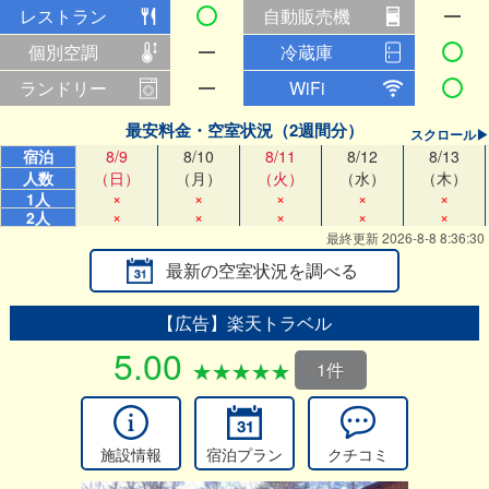
レストラン
自動販売機
個別空調
冷蔵庫
ランドリー
WiFi
最安料金・空室状況（2週間分）
スクロール▶
宿泊
8/9
8/10
8/11
8/12
8/13
人数
（日）
（月）
（火）
（水）
（木）
×
×
×
×
×
1人
×
×
×
×
×
2人
最終更新 2026-8-8 8:36:30
最新の空室状況を調べる
【広告】楽天トラベル
5.00
1件
施設情報
宿泊プラン
クチコミ