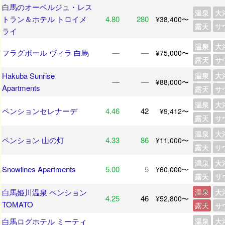
白馬のオーベルジュ・レス
温泉
大
トラン＆ホテル トロイメ
4.80
280
¥38,400〜
露天
サ
ライ
温泉
大
フラグポール ヴィラ 白馬
―
―
¥75,000〜
露天
サ
Hakuba Sunrise
温泉
大
―
―
¥88,000〜
Apartments
露天
サ
温泉
大
ペンションセレナーデ
4.46
42
¥9,412〜
露天
サ
温泉
大
ペンション 山の灯
4.33
86
¥11,000〜
露天
サ
温泉
大
Snowlines Apartments
5.00
5
¥60,000〜
露天
サ
白馬姫川温泉 ペンション
温泉
大
4.25
46
¥52,800〜
TOMATO
露天
サ
白馬ログホテル ミーティ
温泉
大