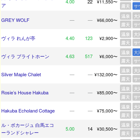
4.00
22
¥11,550〜
ア
露天
サ
温泉
大
GREY WOLF
―
―
¥66,000〜
露天
サ
温泉
大
ヴィラ れんが亭
4.40
123
¥2,900〜
露天
サ
温泉
大
ヴィラ ブライトホーン
4.63
517
¥6,000〜
露天
サ
温泉
大
Silver Maple Chalet
―
―
¥132,000〜
露天
サ
温泉
大
Rosie’s House Hakuba
―
―
¥85,000〜
露天
サ
温泉
大
Hakuba Echoland Cottage
―
―
¥75,000〜
露天
サ
ル・ボカージュ 白馬エコ
温泉
大
5.00
14
¥30,500〜
ーランドシャレー
露天
サ