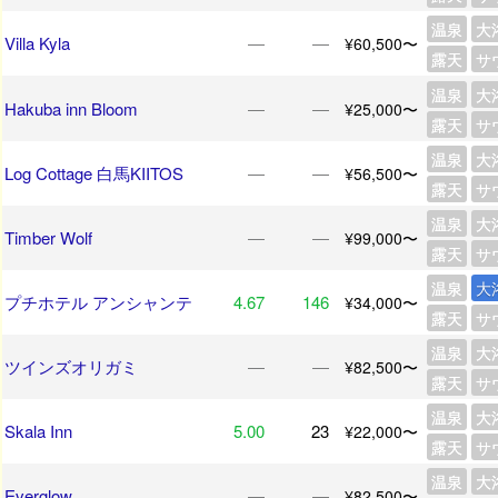
温泉
大
Villa Kyla
―
―
¥60,500〜
露天
サ
温泉
大
Hakuba inn Bloom
―
―
¥25,000〜
露天
サ
温泉
大
Log Cottage 白馬KIITOS
―
―
¥56,500〜
露天
サ
温泉
大
Timber Wolf
―
―
¥99,000〜
露天
サ
温泉
大
プチホテル アンシャンテ
4.67
146
¥34,000〜
露天
サ
温泉
大
ツインズオリガミ
―
―
¥82,500〜
露天
サ
温泉
大
Skala Inn
5.00
23
¥22,000〜
露天
サ
温泉
大
Everglow
―
―
¥82,500〜