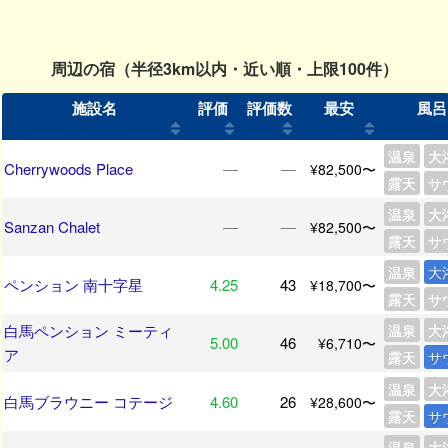
周辺の宿（半径3km以内・近い順・上限100件）
施設名
評価
評価数
最安
風呂
温泉
大
Cherrywoods Place
―
―
¥82,500〜
露天
サ
温泉
大
Sanzan Chalet
―
―
¥82,500〜
露天
サ
温泉
大
ペンション 南十字星
4.25
43
¥18,700〜
露天
サ
白馬ペンション ミーティ
温泉
大
5.00
46
¥6,710〜
ア
露天
サ
温泉
大
白馬ブラウニー コテージ
4.60
26
¥28,600〜
露天
サ
温泉
大