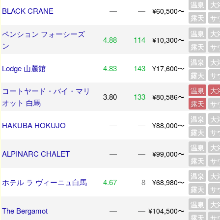
温泉
大
BLACK CRANE
―
―
¥60,500〜
露天
サ
ペンション フォーシーズ
温泉
大
4.88
114
¥10,300〜
ン
露天
サ
温泉
大
Lodge 山麓館
4.83
143
¥17,600〜
露天
サ
コートヤード・バイ・マリ
温泉
大
3.80
133
¥80,586〜
オット 白馬
露天
サ
温泉
大
HAKUBA HOKUJO
―
―
¥88,000〜
露天
サ
温泉
大
ALPINARC CHALET
―
―
¥99,000〜
露天
サ
温泉
大
ホテル ラ ヴィーニュ白馬
4.67
8
¥68,980〜
露天
サ
温泉
大
The Bergamot
―
―
¥104,500〜
露天
サ