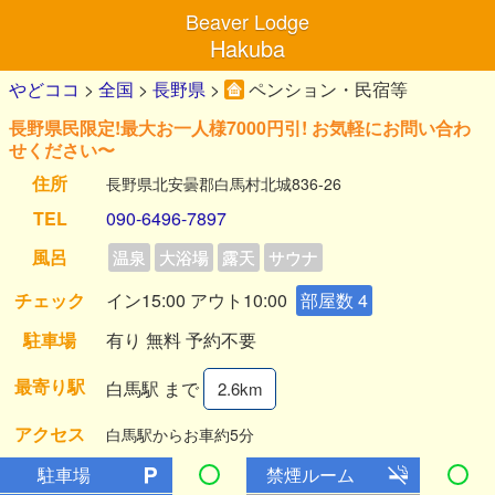
Beaver Lodge
Hakuba
やどココ
>
全国
>
長野県
>
ペンション・民宿等
長野県民限定!最大お一人様7000円引! お気軽にお問い合わ
せください〜
住所
長野県北安曇郡白馬村北城836-26
TEL
090-6496-7897
風呂
温泉
大浴場
露天
サウナ
チェック
イン15:00 アウト10:00
部屋数 4
駐車場
有り 無料 予約不要
最寄り駅
白馬駅 まで
2.6km
アクセス
白馬駅からお車約5分
駐車場
禁煙ルーム