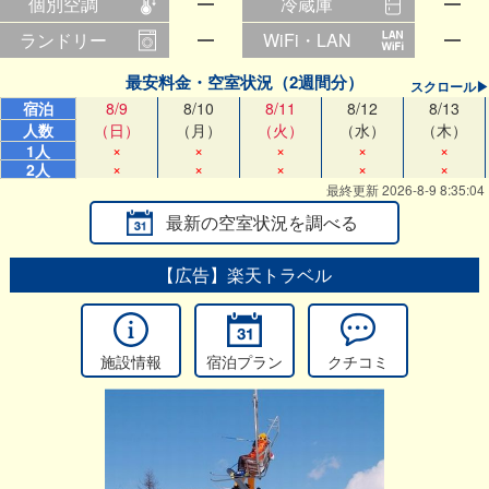
個別空調
冷蔵庫
ランドリー
WiFi・LAN
最安料金・空室状況（2週間分）
スクロール▶
宿泊
8/9
8/10
8/11
8/12
8/13
人数
（日）
（月）
（火）
（水）
（木）
×
×
×
×
×
1人
×
×
×
×
×
2人
最終更新 2026-8-9 8:35:04
最新の空室状況を調べる
【広告】楽天トラベル
施設情報
宿泊プラン
クチコミ