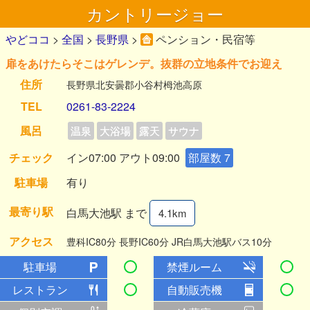
カントリージョー
やどココ
>
全国
>
長野県
>
ペンション・民宿等
扉をあけたらそこはゲレンデ。抜群の立地条件でお迎え
住所
長野県北安曇郡小谷村栂池高原
TEL
0261-83-2224
風呂
温泉
大浴場
露天
サウナ
チェック
イン07:00 アウト09:00
部屋数 7
駐車場
有り
最寄り駅
白馬大池駅 まで
4.1km
アクセス
豊科IC80分 長野IC60分 JR白馬大池駅バス10分
駐車場
禁煙ルーム
レストラン
自動販売機