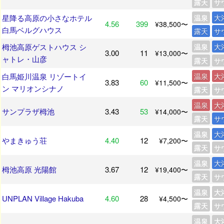
露天
サ
星降る高原の小さなホテル
温泉
大
4.56
399
¥38,500〜
白馬ベルグハウス
露天
サ
栂池高原ゲストハウス シ
温泉
大
3.00
11
¥13,000〜
ャトレ・山彦
露天
サ
白馬姫川温泉 リゾートイ
温泉
大
3.83
60
¥11,500〜
ン マリオンシナノ
露天
サ
温泉
大
サンプラザ栂池
3.43
53
¥14,000〜
露天
サ
温泉
大
やまきゅう荘
4.40
12
¥7,200〜
露天
サ
温泉
大
栂池高原 光陽館
3.67
12
¥19,400〜
露天
サ
温泉
大
UNPLAN Village Hakuba
4.60
28
¥4,500〜
露天
サ
温泉
大