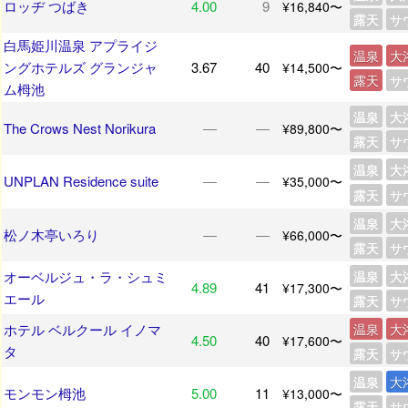
ロッヂ つばき
4.00
9
¥16,840〜
露天
サ
白馬姫川温泉 アプライジ
温泉
大
ングホテルズ グランジャ
3.67
40
¥14,500〜
露天
サ
ム栂池
温泉
大
The Crows Nest Norikura
―
―
¥89,800〜
露天
サ
温泉
大
UNPLAN Residence suite
―
―
¥35,000〜
露天
サ
温泉
大
松ノ木亭いろり
―
―
¥66,000〜
露天
サ
オーベルジュ・ラ・シュミ
温泉
大
4.89
41
¥17,300〜
エール
露天
サ
ホテル ベルクール イノマ
温泉
大
4.50
40
¥17,600〜
タ
露天
サ
温泉
大
モンモン栂池
5.00
11
¥13,000〜
露天
サ