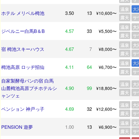
温泉
大
ホテル メリベル栂池
3.50
13
¥10,600〜
露天
サ
温泉
大
ジベルニー白馬B＆B
4.57
33
¥5,500〜
露天
サ
温泉
大
宿 栂池スキーハウス
4.67
7
¥8,000〜
露天
サ
温泉
大
栂池高原 ロッヂ招仙
4.11
64
¥6,700〜
露天
サ
自家製酵母パンの宿 白馬
温泉
大
山麓栂池高原プチホテルシ
4.90
99
¥18,800〜
露天
サ
ャンツェ
温泉
大
ペンション 神戸っ子
4.69
32
¥12,600〜
露天
サ
温泉
大
PENSION 遊夢
1.00
13
¥6,900〜
露天
サ