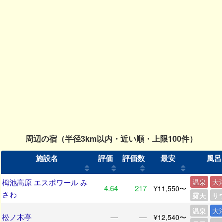
周辺の宿（半径3km以内・近い順・上限100件）
施設名
評価
評価数
最安
風呂
栂池高原 エスポワール み
温泉
大
4.64
217
¥11,550〜
さわ
露天
サ
温泉
大
松ノ木亭
―
―
¥12,540〜