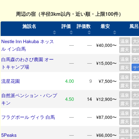
周辺の宿（半径3km以内・近い順・上限100件）
施設名
評価
評価数
最安
風呂
Nestle Inn Hakuba ネッス
温泉
大
―
―
¥40,000〜
ル イン白馬
露天
サ
白馬森のわさび農園 オー
温泉
大
―
―
¥15,000〜
トキャンプ場
露天
サ
温泉
大
流星花園
4.00
9
¥7,500〜
露天
サ
自然派ペンション・パンプ
温泉
大
4.50
14
¥12,900〜
キン
露天
サ
温泉
大
フラグポール ヴィラ 白馬
―
―
¥87,000〜
露天
サ
温泉
大
5Peaks
―
―
¥66,000〜