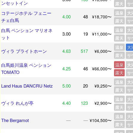
ンセットイン
露天
サ
コテージホテル フェニー
温泉
大
4.00
48
¥18,700〜
チェ白馬
露天
サ
白馬 ペンション マリオネ
温泉
大
3.00
19
¥11,000〜
ット
露天
サ
温泉
大
ヴィラ ブライトホーン
4.63
517
¥6,000〜
露天
サ
白馬姫川温泉 ペンション
温泉
大
4.25
46
¥66,000〜
TOMATO
露天
サ
温泉
大
Land Haus DANCRU Netz
5.00
20
¥9,250〜
露天
サ
温泉
大
ヴィラ れんが亭
4.40
123
¥2,900〜
露天
サ
温泉
大
The Bergamot
―
―
¥104,500〜
露天
サ