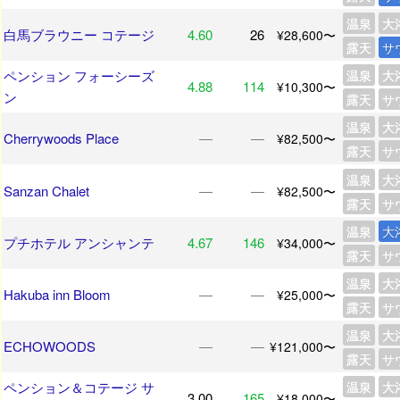
温泉
大
白馬ブラウニー コテージ
4.60
26
¥28,600〜
露天
サ
ペンション フォーシーズ
温泉
大
4.88
114
¥10,300〜
ン
露天
サ
温泉
大
Cherrywoods Place
―
―
¥82,500〜
露天
サ
温泉
大
Sanzan Chalet
―
―
¥82,500〜
露天
サ
温泉
大
プチホテル アンシャンテ
4.67
146
¥34,000〜
露天
サ
温泉
大
Hakuba inn Bloom
―
―
¥25,000〜
露天
サ
温泉
大
ECHOWOODS
―
―
¥121,000〜
露天
サ
ペンション＆コテージ サ
温泉
大
3.00
165
¥18,000〜