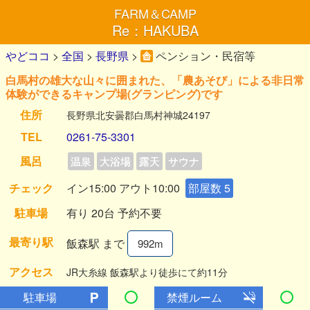
FARM＆CAMP
Re：HAKUBA
やどココ
>
全国
>
長野県
>
ペンション・民宿等
白馬村の雄大な山々に囲まれた、「農あそび」による非日常
体験ができるキャンプ場(グランピング)です
住所
長野県北安曇郡白馬村神城24197
TEL
0261-75-3301
風呂
温泉
大浴場
露天
サウナ
チェック
イン15:00 アウト10:00
部屋数 5
駐車場
有り 20台 予約不要
最寄り駅
飯森駅 まで
992m
アクセス
JR大糸線 飯森駅より徒歩にて約11分
駐車場
禁煙ルーム