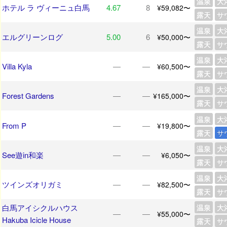
温泉
大
ホテル ラ ヴィーニュ白馬
4.67
8
¥59,082〜
露天
サ
温泉
大
エルグリーンログ
5.00
6
¥50,000〜
露天
サ
温泉
大
Villa Kyla
―
―
¥60,500〜
露天
サ
温泉
大
Forest Gardens
―
―
¥165,000〜
露天
サ
温泉
大
From P
―
―
¥19,800〜
露天
サ
温泉
大
See遊in和楽
―
―
¥6,050〜
露天
サ
温泉
大
ツインズオリガミ
―
―
¥82,500〜
露天
サ
白馬アイシクルハウス
温泉
大
―
―
¥55,000〜
Hakuba Icicle House
露天
サ