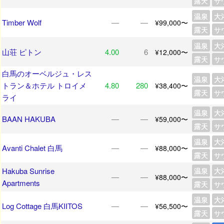
露天
サ
温泉
大
Timber Wolf
―
―
¥99,000〜
露天
サ
温泉
大
山荘 ピトン
4.00
6
¥12,000〜
露天
サ
白馬のオーベルジュ・レス
温泉
大
トラン＆ホテル トロイメ
4.80
280
¥38,400〜
露天
サ
ライ
温泉
大
BAAN HAKUBA
―
―
¥59,000〜
露天
サ
温泉
大
Avanti Chalet 白馬
―
―
¥88,000〜
露天
サ
Hakuba Sunrise
温泉
大
―
―
¥88,000〜
Apartments
露天
サ
温泉
大
Log Cottage 白馬KIITOS
―
―
¥56,500〜
露天
サ