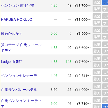
温泉
大
ペンション 南十字星
4.25
43
¥18,700〜
露天
サ
温泉
大
HAKUBA HOKUJO
―
―
¥88,000〜
露天
サ
温泉
大
民宿かねかく
5.00
5
¥6,500〜
露天
サ
貸コテージ 白馬フィール
温泉
大
4.88
40
¥16,600〜
ドデイ
露天
サ
温泉
大
Lodge 山麓館
4.83
143
¥17,600〜
露天
サ
温泉
大
ペンションセレナーデ
4.46
42
¥10,541〜
露天
サ
温泉
大
白馬サンバレーホテル
3.50
25
¥14,000〜
露天
サ
白馬ペンション ミーティ
温泉
大
5.00
46
¥6,710〜
ア
露天
サ