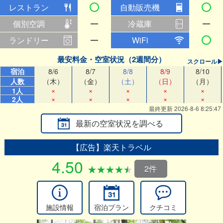
レストラン
自動販売機
個別空調
冷蔵庫
ランドリー
WiFi
最安料金・空室状況（2週間分）
スクロール▶
宿泊
8/6
8/7
8/8
8/9
8/10
人数
（木）
（金）
（土）
（日）
（月）
×
×
×
×
×
1人
×
×
×
×
×
2人
最終更新 2026-8-6 8:25:47
最新の空室状況を調べる
【広告】楽天トラベル
4.50
2件
施設情報
宿泊プラン
クチコミ