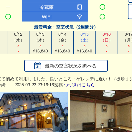
冷蔵庫
WiFi
最安料金・空室状況（2週間分）
1
8/12
8/13
8/14
8/15
8/16
8/1
）
（水）
（木）
（金）
（土）
（日）
（月
×
×
×
×
×
×
×
¥16,840
¥16,840
¥16,840
×
×
最新の空室状況を調べる
来て初めて利用しました。良いところ・ゲレンデに近い！（徒歩１
25-03-23 23:16:16投稿
つづきはこちら