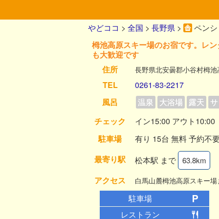
やどココ
>
全国
>
長野県
>
ペンシ
栂池高原スキー場のお宿です。レン
も大歓迎です
住所
長野県北安曇郡小谷村栂池
TEL
0261-83-2217
風呂
温泉
大浴場
露天
サ
チェック
イン15:00 アウト10:00
駐車場
有り 15台 無料 予約不
最寄り駅
松本駅 まで
63.8km
アクセス
白馬山麓栂池高原スキー場
駐車場
レストラン