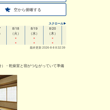
空から俯瞰する
スクロール▶
7
8/18
8/19
8/20
8/21
8/22
）
（火）
（水）
（木）
（金）
（土）
×
×
×
×
×
×
×
×
×
×
最終更新 2026-8-8 8:32:39
分）・乾燥室と宿がつながっていて準備