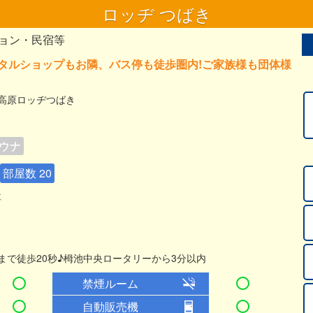
ロッヂ つばき
ョン・民宿等
タルショップもお隣、バス停も徒歩圏内!ご家族様も団体様
高原ロッヂつばき
ウナ
部屋数 20
要
まで徒歩20秒♪栂池中央ロータリーから3分以内
禁煙ルーム
自動販売機