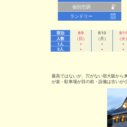
個別空調
ランドリー
宿泊
8/9
8/10
8/1
人数
（日）
（月）
（火
×
×
×
1人
2人
×
×
×
最高ではないが、穴がない宿大阪から
が楽・駐車場が目の前・設備は古いが小綺… 20