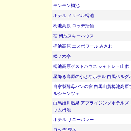
モンモン栂池
ホテル メリベル栂池
栂池高原 ロッヂ招仙
宿 栂池スキーハウス
栂池高原 エスポワール みさわ
松ノ木亭
栂池高原ゲストハウス シャトレ・山彦
星降る高原の小さなホテル 白馬ベルグ
自家製酵母パンの宿 白馬山麓栂池高原
ルシャンツェ
白馬姫川温泉 アプライジングホテルズ
ャム栂池
ホテル サニーバレー
ロッヂ 秀岳