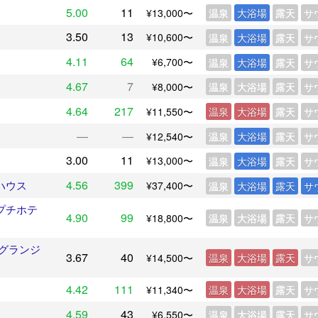
5.00
11
¥13,000〜
温泉
大浴場
露天
サ
3.50
13
¥10,600〜
温泉
大浴場
露天
サ
4.11
64
¥6,700〜
温泉
大浴場
露天
サ
4.67
7
¥8,000〜
温泉
大浴場
露天
サ
4.64
217
¥11,550〜
温泉
大浴場
露天
サ
―
―
¥12,540〜
温泉
大浴場
露天
サ
3.00
11
¥13,000〜
温泉
大浴場
露天
サ
4.56
399
ハウス
¥37,400〜
温泉
大浴場
露天
サ
プチホテ
4.90
99
¥18,800〜
温泉
大浴場
露天
サ
 グランジ
3.67
40
¥14,500〜
温泉
大浴場
露天
サ
4.42
111
¥11,340〜
温泉
大浴場
露天
サ
4.59
43
¥6,550〜
温泉
大浴場
露天
サ