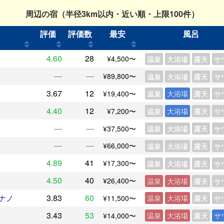
周辺の宿（半径3km以内・近い順・上限100件）
評価
評価数
最安
風呂
4.60
28
¥4,500〜
温泉
大浴場
露天
サ
―
―
¥89,800〜
温泉
大浴場
露天
サ
3.67
12
¥19,400〜
温泉
大浴場
露天
サ
4.40
12
¥7,200〜
温泉
大浴場
露天
サ
―
―
¥37,500〜
温泉
大浴場
露天
サ
―
―
¥66,000〜
温泉
大浴場
露天
サ
4.89
41
¥17,300〜
温泉
大浴場
露天
サ
4.50
40
¥26,400〜
温泉
大浴場
露天
サ
3.83
60
ナノ
¥11,500〜
温泉
大浴場
露天
サ
3.43
53
¥14,000〜
温泉
大浴場
露天
サ