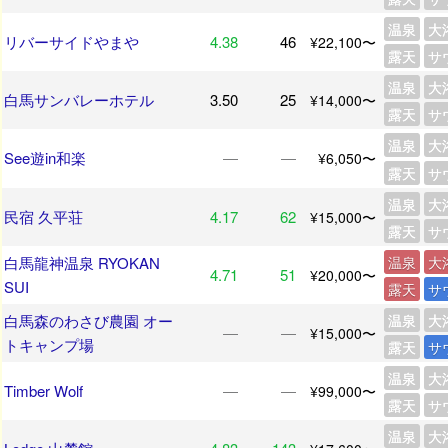
温泉
大
リバーサイドやまや
4.38
46
¥22,100〜
露天
サ
温泉
大
白馬サンバレーホテル
3.50
25
¥14,000〜
露天
サ
温泉
大
See遊in和楽
―
―
¥6,050〜
露天
サ
温泉
大
民宿 久平荘
4.17
62
¥15,000〜
露天
サ
白馬龍神温泉 RYOKAN
温泉
大
4.71
51
¥20,000〜
SUI
露天
サ
白馬森のわさび農園 オー
温泉
大
―
―
¥15,000〜
トキャンプ場
露天
サ
温泉
大
Timber Wolf
―
―
¥99,000〜
露天
サ
温泉
大