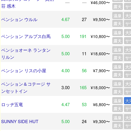
―
―
¥46,000〜
荘 感木
露天
サ
温泉
大
ペンション ウルル
4.67
27
¥9,500〜
露天
サ
温泉
大
ペンション アルプス白馬
5.00
191
¥10,800〜
露天
サ
ペンショオーネ ランタン
温泉
大
5.00
11
¥18,600〜
リルン
露天
サ
温泉
大
ペンション リスの小屋
4.00
56
¥7,900〜
露天
サ
ペンション＆コテージ サ
温泉
大
3.00
165
¥18,000〜
ンセットイン
露天
サ
温泉
大
ロッヂ五竜
4.47
53
¥6,800〜
露天
サ
温泉
大
SUNNY SIDE HUT
5.00
24
¥9,300〜
露天
サ