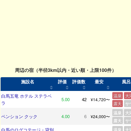
周辺の宿（半径3km以内・近い順・上限100件）
施設名
評価
評価数
最安
風呂
白馬五竜 ホテル ステラベ
温泉
大
5.00
42
¥14,720〜
ラ
露天
サ
温泉
大
ペンション クック
4.00
6
¥24,000〜
露天
サ
白馬のログコテージ・貸別
温泉
大