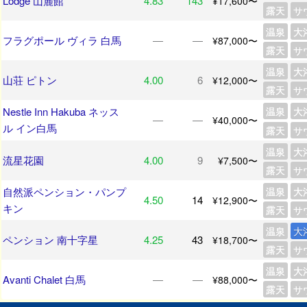
Lodge 山麓館
4.83
143
¥17,600〜
露天
サ
温泉
大
フラグポール ヴィラ 白馬
―
―
¥87,000〜
露天
サ
温泉
大
山荘 ピトン
4.00
6
¥12,000〜
露天
サ
Nestle Inn Hakuba ネッス
温泉
大
―
―
¥40,000〜
ル イン白馬
露天
サ
温泉
大
流星花園
4.00
9
¥7,500〜
露天
サ
自然派ペンション・パンプ
温泉
大
4.50
14
¥12,900〜
キン
露天
サ
温泉
大
ペンション 南十字星
4.25
43
¥18,700〜
露天
サ
温泉
大
Avanti Chalet 白馬
―
―
¥88,000〜
露天
サ