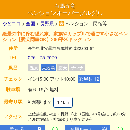
白馬五竜
ペンションオーバーグルグル
やどココ
>
全国
>
長野県
>
ペンション・民宿等
絶景の中に佇む隠れ家。家族やカップルで過ごす小さなペン
ション【愛犬同室OK】200平米ドッグラン
住所
長野県北安曇郡白馬村神城22203-67
TEL
0261-75-2070
風呂
温泉
大浴場
露天
サウナ
チェック
イン15:00 アウト10:00
部屋数 12
駐車場
有り 15台 無料
最寄り駅
神城駅 まで
1.1km
上信越自動車道・長野I.Cより国道148号線にて約60分
アクセス
／JR大糸線・神城駅より車で約6分
駐車場
禁煙ルーム