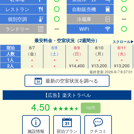
レストラン
自動販売機
個別空調
冷蔵庫
ランドリー
WiFi
最安料金・空室状況（2週間分）
スクロール▶
宿泊
8/7
8/8
8/9
8/10
8/11
人数
（金）
（土）
（日）
（月）
（火）
1人
×
×
×
×
×
2人
×
×
¥14,400
¥13,200
¥13,200
最終更新 2026-8-7 8:37:01
最新の空室状況を調べる
【広告】楽天トラベル
4.50
16件
施設情報
宿泊プラン
クチコミ