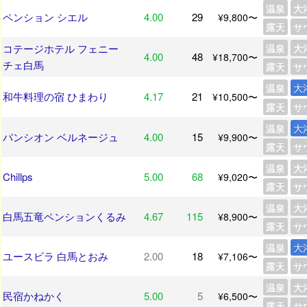
温泉
大
ペンション シエル
4.00
29
¥9,800〜
露天
サ
コテージホテル フェニー
温泉
大
4.00
48
¥18,700〜
チェ白馬
露天
サ
温泉
大
和牛料理の宿 ひまわり
4.17
21
¥10,500〜
露天
サ
温泉
大
パンシオン ベルネージュ
4.00
15
¥9,900〜
露天
サ
温泉
大
Chillps
5.00
68
¥9,020〜
露天
サ
温泉
大
白馬五竜ペンションくるみ
4.67
115
¥8,900〜
露天
サ
温泉
大
ユースビラ 白馬とおみ
2.00
18
¥7,106〜
露天
サ
温泉
大
民宿かねかく
5.00
5
¥6,500〜
露天
サ