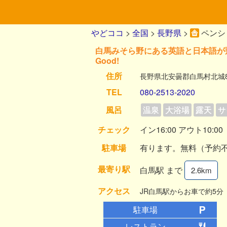
やどココ
>
全国
>
長野県
>
ペンシ
白馬みそら野にある英語と日本語が
Good!
住所
長野県北安曇郡白馬村北城82
TEL
080-2513-2020
風呂
温泉
大浴場
露天
サ
チェック
イン16:00 アウト10:00
駐車場
有ります。無料（予約
最寄り駅
白馬駅 まで
2.6km
アクセス
JR白馬駅からお車で約5分
駐車場
レストラン