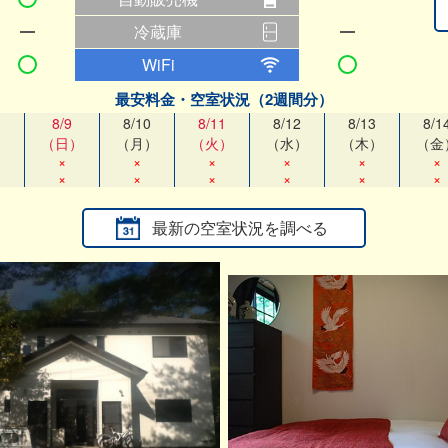
冷蔵庫
WiFi
最安料金・空室状況（2週間分）
8/9
8/10
8/11
8/12
8/13
8/1
）
（日）
（月）
（火）
（水）
（木）
（金
×
×
×
×
×
×
×
×
×
×
×
×
最新の空室状況を調べる