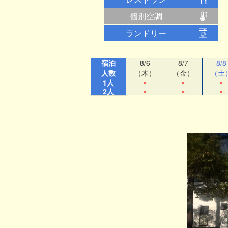
個別空調
ランドリー
宿泊
8/6
8/7
8/8
人数
（木）
（金）
（土
×
×
×
1人
×
×
×
2人