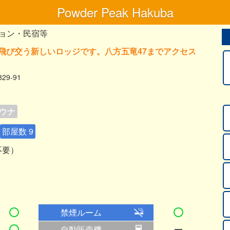
Powder Peak Hakuba
ョン・民宿等
飛び交う新しいロッジです。八方五竜47までアクセス
9-91
ウナ
部屋数 9
不要）
禁煙ルーム
自動販売機