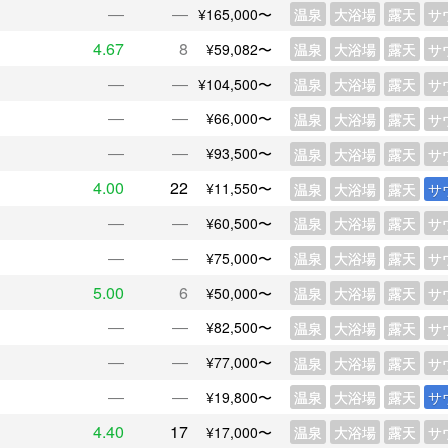
―
―
¥165,000〜
温泉
大浴場
露天
サ
4.67
8
¥59,082〜
温泉
大浴場
露天
サ
―
―
¥104,500〜
温泉
大浴場
露天
サ
―
―
¥66,000〜
温泉
大浴場
露天
サ
―
―
¥93,500〜
温泉
大浴場
露天
サ
4.00
22
¥11,550〜
温泉
大浴場
露天
サ
―
―
¥60,500〜
温泉
大浴場
露天
サ
―
―
¥75,000〜
温泉
大浴場
露天
サ
5.00
6
¥50,000〜
温泉
大浴場
露天
サ
―
―
¥82,500〜
温泉
大浴場
露天
サ
―
―
¥77,000〜
温泉
大浴場
露天
サ
―
―
¥19,800〜
温泉
大浴場
露天
サ
4.40
17
¥17,000〜
温泉
大浴場
露天
サ