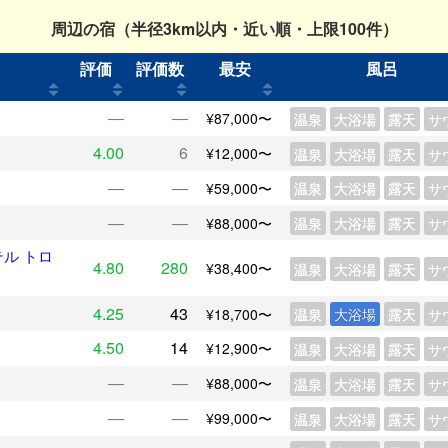
周辺の宿（半径3km以内・近い順・上限100件）
評価
評価数
最安
風呂
―
―
¥87,000〜
温泉
大浴場
露天
サ
4.00
6
¥12,000〜
温泉
大浴場
露天
サ
―
―
¥59,000〜
温泉
大浴場
露天
サ
―
―
¥88,000〜
温泉
大浴場
露天
サ
ル トロ
4.80
280
¥38,400〜
温泉
大浴場
露天
サ
4.25
43
¥18,700〜
温泉
大浴場
露天
サ
4.50
14
¥12,900〜
温泉
大浴場
露天
サ
―
―
¥88,000〜
温泉
大浴場
露天
サ
―
―
¥99,000〜
温泉
大浴場
露天
サ