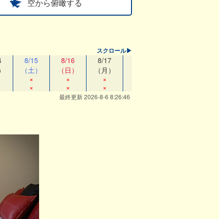
空から俯瞰する
スクロール▶
4
8/15
8/16
8/17
8/18
8/19
）
（土）
（日）
（月）
（火）
（水）
×
×
×
×
×
×
×
×
×
×
最終更新 2026-8-6 8:26:46